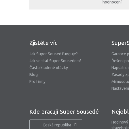
hodnocení
Zjistěte víc
Super
Jak Super Soused funguje?
Garance p
Jak se stát Super Sousedem?
Řešení pr
Často kladené otázky
Napsali o
Blog
Zásady zp
Pro firmy
Mimosoud
Nastavení
Kde pracují Super Sousedé
Nejobl
Hodinový
Česká republika
stavební 