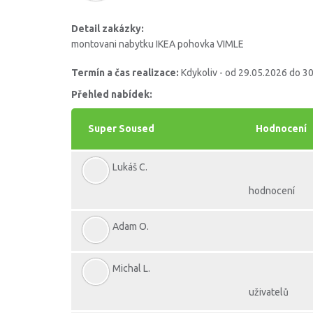
Detail zakázky:
montovani nabytku IKEA pohovka VIMLE
Termín a čas realizace:
Kdykoliv - od 29.05.2026 do 3
Přehled nabídek:
Super Soused
Hodnocení
Lukáš C.
hodnocení
Adam O.
Michal L.
uživatelů