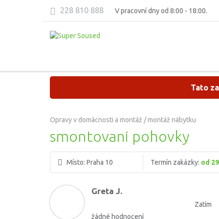
228 810 888
V pracovní dny od 8:00 - 18:00.
Tato za
Opravy v domácnosti a montáž / montáž nábytku
smontovani pohovky
Místo:
Praha 10
Termín zakázky:
od 29
Greta J.
Zatím
žádné hodnocení