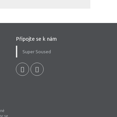
Připojte se k nám
Super Soused
bné
oc se