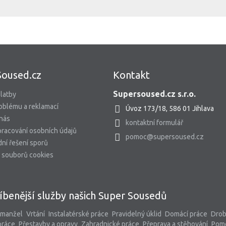
Soused.cz
Kontakt
Supersoused.cz s.r.o.
latby
oblému a reklamací
Úvoz 173/18, 586 01 Jihlava
 nás
kontaktní formulář
racování osobních údajů
pomoc@supersoused.cz
ní řešení sporů
 souborů cookies
íbenější služby našich Super Sousedů
 manžel
Vrtání
Instalatérské práce
Pravidelný úklid
Domácí práce
Dro
práce
Přestavby a opravy
Zahradnické práce
Přeprava a stěhování
Pom