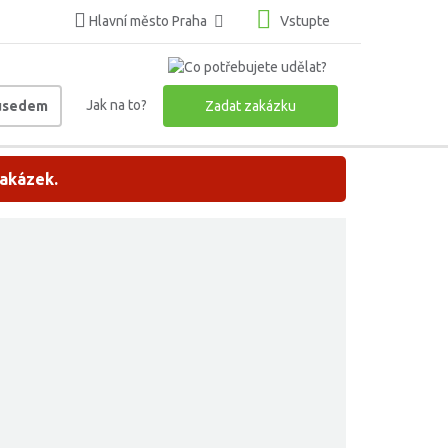
Hlavní město Praha
Vstupte
Jak na to?
ousedem
Zadat zakázku
zakázek.