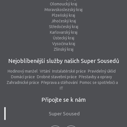
Olomoucký kraj
Moravskoslezský kraj
Plzeňský kraj
Jihočeský kraj
Středočeský kraj
Karlovarský kraj
Ústecký kraj
Vysočina kraj
Zlínský kraj
Nejoblíbenější služby našich Super Sousedů
Hodinový manžel
Vrtání
Instalatérské práce
Pravidelný úklid
Domácí práce
Drobné stavební práce
Přestavby a opravy
Zahradnické práce
Přeprava a stěhování
Pomoc se spotřebiči a
IT
Připojte se k nám
Super Soused