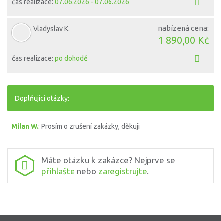
čas realizace:
07.06.2026 - 07.06.2026
nabízená cena:
Vladyslav K.
1 890,00 Kč
čas realizace:
po dohodě
Doplňující otázky:
Milan W.
: Prosím o zrušení zakázky, děkuji
Máte otázku k zakázce? Nejprve se
přihlašte
nebo
zaregistrujte
.