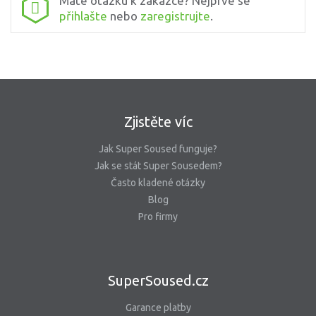
Máte otázku k zakázce? Nejprve se
přihlašte
nebo
zaregistrujte
.
Zjistěte víc
Jak Super Soused funguje?
Jak se stát Super Sousedem?
Často kladené otázky
Blog
Pro firmy
SuperSoused.cz
Garance platby