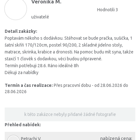
Veronika M.
Hodnotili 3
uživatelé
Detail zakázky:
Poptavám někoho s dodávkou. Stěhovat se bude pračka, sušička, 1
šatní skříň 170/120cm, postel 90/200, 2 skladné jidelno stoly,
matrace, skrinka, krabice a dronosti. Na pomoc budu mít syna, takže
staxčí 1 člověk s dodavkou, věci budou připravené.
Termín potřebuji 28.6. Ráno ideálně 8h
Děkuji za nabídky
Termín a čas realizace:
Přes pracovní dobu - od 28.06.2026 do
28.06.2026
k této zakázce nebyly přidané žádné fotografie
Přehled nabídek:
nabízená cena:
Petrachi V.