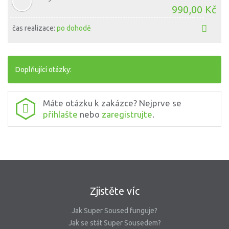
990,00 Kč
čas realizace:
po dohodě
Doplňující otázky:
Máte otázku k zakázce? Nejprve se
přihlašte
nebo
zaregistrujte
.
Zjistěte víc
Jak Super Soused funguje?
Jak se stát Super Sousedem?