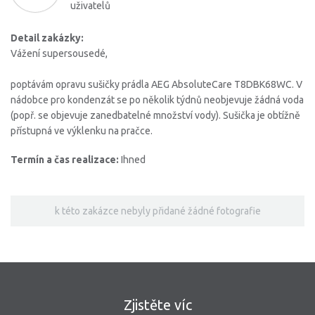
uživatelů
Detail zakázky:
Vážení supersousedé,
poptávám opravu sušičky prádla AEG AbsoluteCare T8DBK68WC. V
nádobce pro kondenzát se po několik týdnů neobjevuje žádná voda
(popř. se objevuje zanedbatelné množství vody). Sušička je obtížně
přístupná ve výklenku na pračce.
Termín a čas realizace:
Ihned
k této zakázce nebyly přidané žádné fotografie
Zjistěte víc