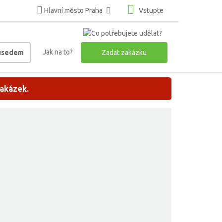
Hlavní město Praha
Vstupte
Jak na to?
ousedem
Zadat zakázku
zakázek.