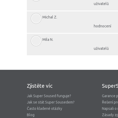
uživatelů
Michal Z.
hodnocení
Mila N.
uživatelů
Zjistěte víc
Super
Jak Super Soused funguje?
Garance p
Jak se stát Super Sousedem?
Řešení pr
Často kladené otázky
Napsali o
Blog
Zásady zp