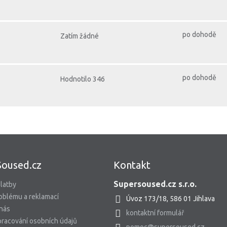
po dohodě
Zatím žádné
po dohodě
Hodnotilo 346
Soused.cz
Kontakt
Supersoused.cz s.r.o.
latby
oblému a reklamací
Úvoz 173/18, 586 01 Jihlava
 nás
kontaktní formulář
racování osobních údajů
pomoc@supersoused.cz