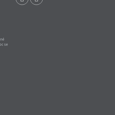
bné
oc se