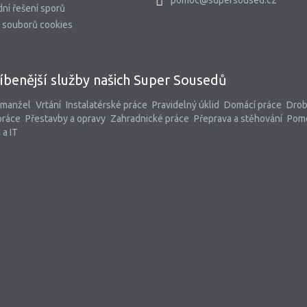
ní řešení sporů
 souborů cookies
íbenější služby našich Super Sousedů
 manžel
Vrtání
Instalatérské práce
Pravidelný úklid
Domácí práce
Dro
práce
Přestavby a opravy
Zahradnické práce
Přeprava a stěhování
Pom
 a IT