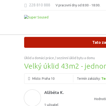
228 810 888
V pracovní dny od 8:00 - 18:00.
Tato za
Úklid a domácí práce / sezónní úklid bytu a domu
Velký úklid 43m2 - jedno
Místo:
Praha 10
Termín zakázky:
Te
Alžběta K.
Hodnoti
1 uživatel