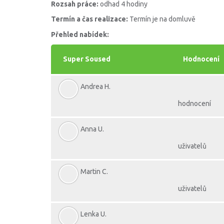
Rozsah práce:
odhad 4 hodiny
Termín a čas realizace:
Termín je na domluvě
Přehled nabídek:
Super Soused
Hodnocení
Andrea H.
hodnocení
Anna U.
uživatelů
Martin C.
uživatelů
Lenka U.