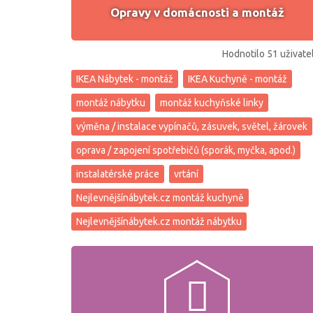
Opravy v domácnosti a montáž
Hodnotilo 51 uživate
IKEA Nábytek - montáž
IKEA Kuchyně - montáž
montáž nábytku
montáž kuchyňské linky
výměna / instalace vypínačů, zásuvek, světel, žárovek
oprava / zapojení spotřebičů (sporák, myčka, apod.)
instalatérské práce
vrtání
Nejlevnějšínábytek.cz montáž kuchyně
Nejlevnějšínábytek.cz montáž nábytku