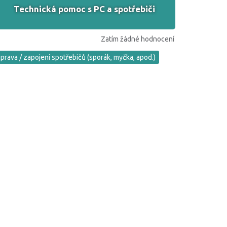
Technická pomoc s PC a spotřebiči
Zatím žádné hodnocení
prava / zapojení spotřebičů (sporák, myčka, apod.)