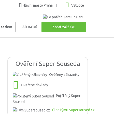
Hlavní město Praha
Vstupte
Jak na to?
ousedem
Zadat zakázku
Ověření Super Souseda
Ověřený zákazníky
Ověřené doklady
Pojištěný Super
Soused
Člen týmu Supersoused.cz