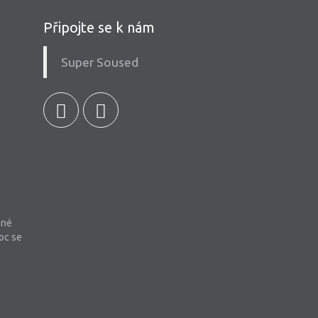
Připojte se k nám
Super Soused
bné
oc se