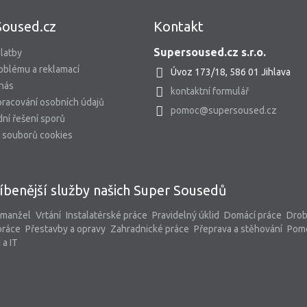
Soused.cz
Kontakt
Supersoused.cz s.r.o.
latby
oblému a reklamací
Úvoz 173/18, 586 01 Jihlava
 nás
kontaktní formulář
racování osobních údajů
pomoc@supersoused.cz
ní řešení sporů
 souborů cookies
íbenější služby našich Super Sousedů
 manžel
Vrtání
Instalatérské práce
Pravidelný úklid
Domácí práce
Dro
práce
Přestavby a opravy
Zahradnické práce
Přeprava a stěhování
Pom
 a IT