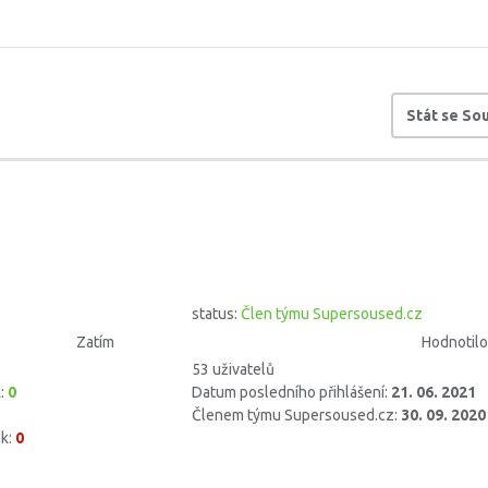
Stát se S
status:
Člen týmu Supersoused.cz
Zatím
Hodnotilo
53 uživatelů
k:
0
Datum posledního přihlášení:
21. 06. 2021
Členem týmu Supersoused.cz:
30. 09. 2020
k:
0