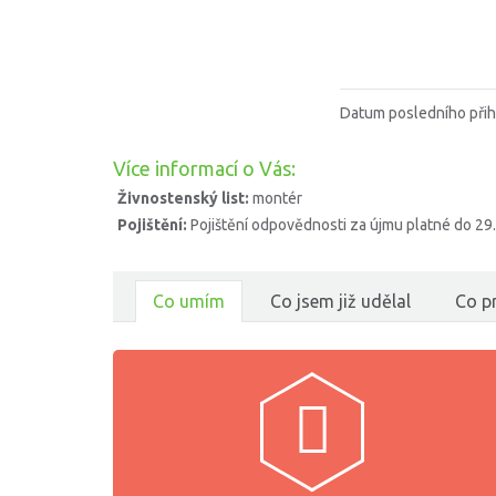
Datum posledního přih
Více informací o Vás:
Živnostenský list:
montér
Pojištění:
Pojištění odpovědnosti za újmu platné do 29
Co umím
Co jsem již udělal
Co pr