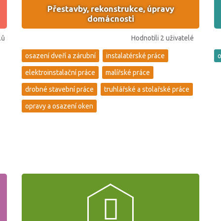
Přestavby, rekonstrukce, úpravy
domácnosti
lů
Hodnotili 2 uživatelé
osazení dveří a zárubní
instalatérské práce
o
elektroinstalační práce
malířské práce
drobné stavební práce
truhlářské a stolařské práce
opravy a osazení oken