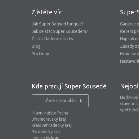
Zjistěte víc
Super
Jak Super Soused funguje?
Garance p
Jak se stát Super Sousedem?
Řešení pr
Často kladené otázky
Napsali o
Blog
Zásady zp
Pro firmy
Mimosoud
Nastavení
Kde pracují Super Sousedé
Nejobl
Hodinový
Česká republika
stavební 
spotřebiči
Hlavní město Praha
Jihomoravský kraj
Královéhradecký kraj
Pardubický kraj
Liberecký kraj